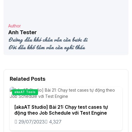
Author
Anh Tester
Đường dẫu khó chân vẫn cần bước đi
Đời dẫu khổ tâm vẫn cần nghĩ thấu
Related Posts
akaAT Tools
[akaAT Studio] Bài 21: Chạy test cases tự
động theo Job Schedule với Test Engine
29/07/2023
4,327