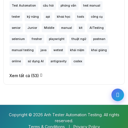
Test Automation
câu hỏi
phỏng vấn
test manual
tester
kỹ năng
api
khoá học
tools
công cụ
senior
Junior
Middle
manual
kit
AITesting
selenium
fresher
playwright
thuật ngữ
postman
manual testing
java
wetest
khái niệm
khai giảng
online
sử dụng AI
antigravity
codex
Xem tất cả (53)
Copyright © 2026 Anh Tester Automation Testing. All rights
reserved.
Terms & Conditions
Privacy Policy