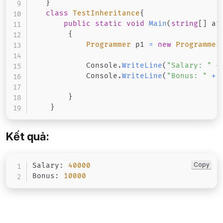
}
class
TestInheritance
{
public
static
void
Main
(
string
[
]
 ar
{
Programmer
 p1 
=
new
Programmer
            Console
.
WriteLine
(
"Salary: "
+
            Console
.
WriteLine
(
"Bonus: "
+
 
}
}
Kết quả:
Copy
Salary
:
40000
Bonus
:
10000