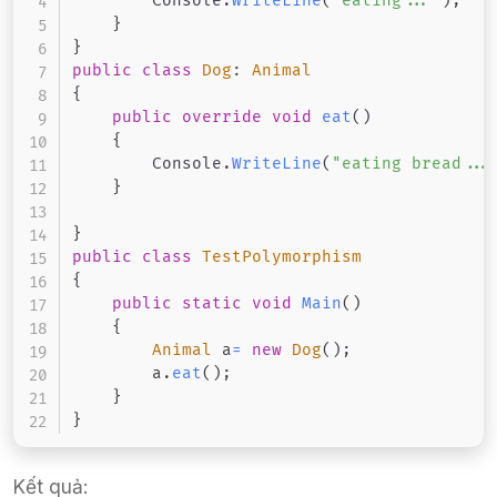
        Console
.
WriteLine
(
"eating..."
)
;
}
}
public
class
Dog
:
Animal
{
public
override
void
eat
(
)
{
        Console
.
WriteLine
(
"eating bread...
}
}
public
class
TestPolymorphism
{
public
static
void
Main
(
)
{
Animal
 a
=
new
Dog
(
)
;
        a
.
eat
(
)
;
}
}
Kết quả: