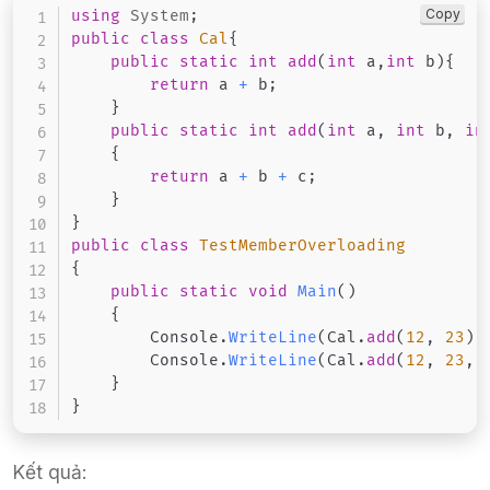
Copy
using
System
;
public
class
Cal
{
public
static
int
add
(
int
 a
,
int
 b
)
{
return
 a 
+
 b
;
}
public
static
int
add
(
int
 a
,
int
 b
,
in
{
return
 a 
+
 b 
+
 c
;
}
}
public
class
TestMemberOverloading
{
public
static
void
Main
(
)
{
        Console
.
WriteLine
(
Cal
.
add
(
12
,
23
)
)
        Console
.
WriteLine
(
Cal
.
add
(
12
,
23
,
}
}
Kết quả: