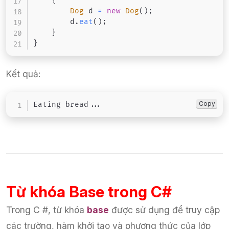
{
Dog
 d 
=
new
Dog
(
)
;
        d
.
eat
(
)
;
}
}
Kết quả:
Copy
Eating bread
..
.
Từ khóa Base trong C#
Trong C #, từ khóa
base
được sử dụng để truy cập
các trường, hàm khởi tạo và phương thức của lớp