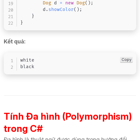
Dog
 d 
=
new
Dog
(
)
;
        d
.
showColor
(
)
;
}
}
Kết quả:
Copy
white

black
Tính Đa hình (Polymorphism)
trong C#
Đa hình là thuật ngữ được dùng trong hướng đối