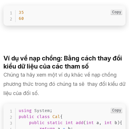
Copy
35
60
Ví dụ về nạp chồng: Bằng cách thay đổi
kiểu dữ liệu của các tham số
Chúng ta hãy xem một ví dụ khác về nạp chồng
phương thức trong đó chúng ta sẽ thay đổi kiểu dữ
liệu của đối số.
Copy
using
System
;
public
class
Cal
{
public
static
int
add
(
int
 a
,
int
 b
)
{
return
 a 
+
 b
;