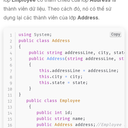
thành viên dữ liệu. Theo cách đó, nó có thể sử
dụng lại các thành viên của lớp
Address
.
Copy
using
System
;
public
class
Address
{
public
string
 addressLine
,
 city
,
 state
public
Address
(
string
 addressLine
,
str
{
this
.
addressLine 
=
 addressLine
;
this
.
city 
=
 city
;
this
.
state 
=
 state
;
}
}
public
class
Employee
{
public
int
 id
;
public
string
 name
;
public
Address
 address
;
//Employee H