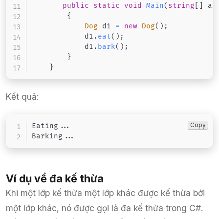
public
static
void
Main
(
string
[
]
 ar
{
Dog
 d1 
=
new
Dog
(
)
;
            d1
.
eat
(
)
;
            d1
.
bark
(
)
;
}
}
Kết quả:
Copy
Eating
..
.
Barking
..
.
Ví dụ về đa kế thừa
Khi một lớp kế thừa một lớp khác được kế thừa bởi
một lớp khác, nó được gọi là đa kế thừa trong C#.