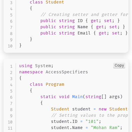
class
Student
{
// Creating setter and getter for 
public
string
 ID 
{
get
;
set
;
}
public
string
 Name 
{
get
;
set
;
}
public
string
 Email 
{
get
;
set
;
}
}
}
Copy
using
System
;
namespace
AccessSpecifiers
{
class
Program
{
static
void
Main
(
string
[
]
 args
)
{
Student
 student 
=
new
Student
(
// Setting values to the prope
            student
.
ID 
=
"101"
;
            student
.
Name 
=
"Mohan Ram"
;