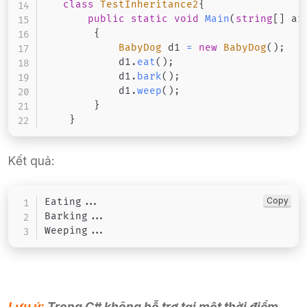
class
TestInheritance2
{
public
static
void
Main
(
string
[
]
 ar
{
BabyDog
 d1 
=
new
BabyDog
(
)
;
            d1
.
eat
(
)
;
            d1
.
bark
(
)
;
            d1
.
weep
(
)
;
}
}
Kết quả:
Copy
Eating
..
.
Barking
..
.
Weeping
..
.
Lưu ý:
Trong C# không hỗ trợ tại một thời điểm