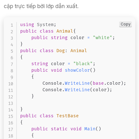
cập trực tiếp bởi lớp dẫn xuất.
Copy
using
System
;
public
class
Animal
{
public
string
 color 
=
"white"
;
}
public
class
Dog
:
Animal
{
string
 color 
=
"black"
;
public
void
showColor
(
)
{
        Console
.
WriteLine
(
base
.
color
)
;
        Console
.
WriteLine
(
color
)
;
}
}
public
class
TestBase
{
public
static
void
Main
(
)
{