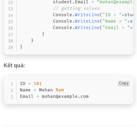
            student
.
Email 
=
"mohan@example
// getting values  
            Console
.
WriteLine
(
"ID = "
+
stud
            Console
.
WriteLine
(
"Name = "
+
st
            Console
.
WriteLine
(
"Email = "
+
s
}
}
}
Kết quả:
Copy
ID 
=
101
Name 
=
 Mohan 
Ram
Email 
=
 mohan@example
.
com​