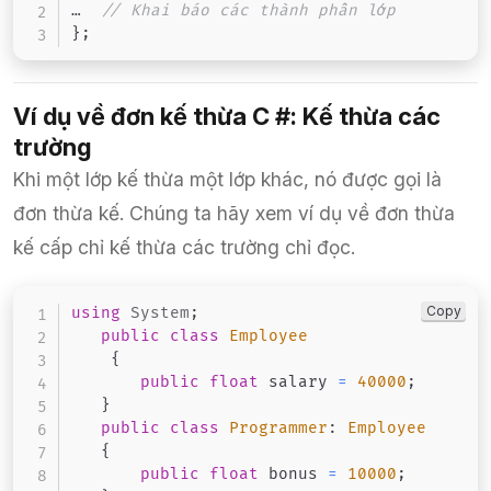
…  
// Khai báo các thành phần lớp 
}
;
Ví dụ về đơn kế thừa C #: Kế thừa các
trường
Khi một lớp kế thừa một lớp khác, nó được gọi là
đơn thừa kế. Chúng ta hãy xem ví dụ về đơn thừa
kế cấp chỉ kế thừa các trường chỉ đọc.
Copy
using
System
;
public
class
Employee
{
public
float
 salary 
=
40000
;
}
public
class
Programmer
:
Employee
{
public
float
 bonus 
=
10000
;