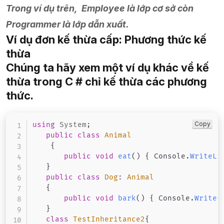
Trong ví dụ trên, Employee là lớp cơ sở còn
Programmer là lớp dẫn xuất.
Ví dụ đơn kế thừa cấp: Phương thức kế
thừa
Chúng ta hãy xem một ví dụ khác về kế
thừa trong C # chỉ kế thừa các phương
thức.
Copy
using
System
;
public
class
Animal
{
public
void
eat
(
)
{
 Console
.
WriteLi
}
public
class
Dog
:
Animal
{
public
void
bark
(
)
{
 Console
.
WriteL
}
class
TestInheritance2
{