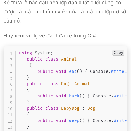
Kế thừa là bắc cầu nên lớp dẫn xuất cuối cùng có
được tất cả các thành viên của tất cả các lớp cơ sở
của nó.
Hãy xem ví dụ về đa thừa kế trong C #.
Copy
using
System
;
public
class
Animal
{
public
void
eat
(
)
{
 Console
.
WriteLi
}
public
class
Dog
:
Animal
{
public
void
bark
(
)
{
 Console
.
WriteL
}
public
class
BabyDog
:
Dog
{
public
void
weep
(
)
{
 Console
.
WriteL
}