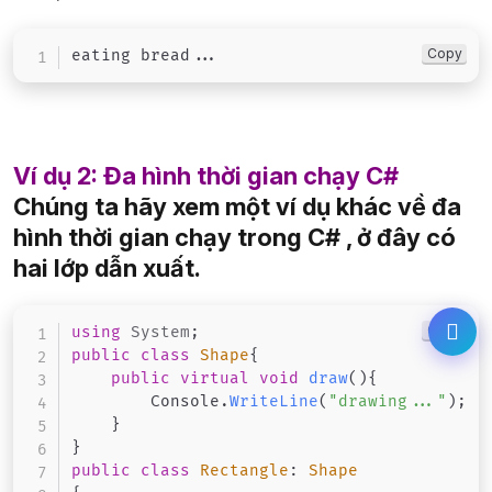
Copy
eating bread
..
.
Ví dụ 2: Đa hình thời gian chạy C#
Chúng ta hãy xem một ví dụ khác về đa
hình thời gian chạy trong C# , ở đây có
hai lớp dẫn xuất.
Copy
using
System
;
public
class
Shape
{
public
virtual
void
draw
(
)
{
        Console
.
WriteLine
(
"drawing..."
)
;
}
}
public
class
Rectangle
:
Shape