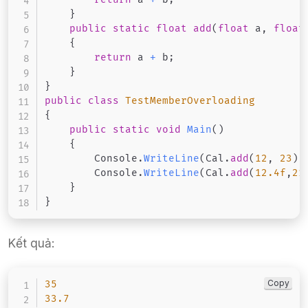
}
public
static
float
add
(
float
 a
,
float
{
return
 a 
+
 b
;
}
}
public
class
TestMemberOverloading
{
public
static
void
Main
(
)
{
        Console
.
WriteLine
(
Cal
.
add
(
12
,
23
)
)
        Console
.
WriteLine
(
Cal
.
add
(
12.4f
,
21
}
}
Kết quả:
Copy
35
33.7