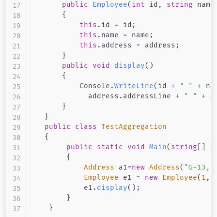
public
Employee
(
int
 id
,
string
 name
{
this
.
id 
=
 id
;
this
.
name 
=
 name
;
this
.
address 
=
 address
;
}
public
void
display
(
)
{
           Console
.
WriteLine
(
id 
+
" "
+
 na
             address
.
addressLine 
+
" "
+
 a
}
}
public
class
TestAggregation
{
public
static
void
Main
(
string
[
]
 a
{
Address
 a1
=
new
Address
(
"G-13, 
Employee
 e1 
=
new
Employee
(
1
,
"
            e1
.
display
(
)
;
}
}