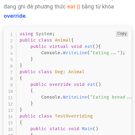
đang ghi đè phương thức
eat ()
bằng từ khóa
override
.
Copy
using
System
;
public
class
Animal
{
public
virtual
void
eat
(
)
{
        Console
.
WriteLine
(
"Eating..."
)
;
}
}
public
class
Dog
:
Animal
{
public
override
void
eat
(
)
{
        Console
.
WriteLine
(
"Eating bread...
}
}
public
class
TestOverriding
{
public
static
void
Main
(
)