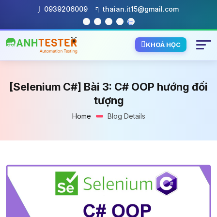
0939206009
thaian.it15@gmail.com
KHOÁ HỌC
[Selenium C#] Bài 3: C# OOP hướng đối
tượng
Home
Blog Details