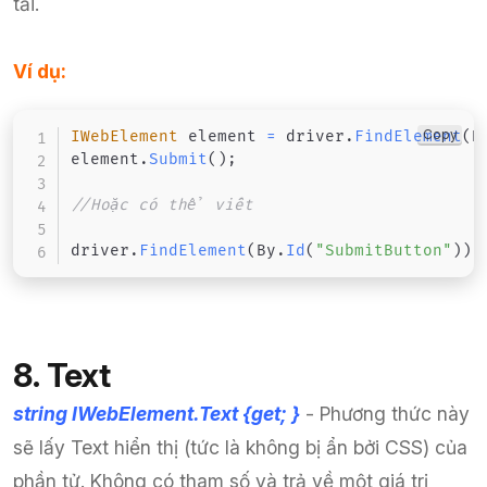
tải.
Ví dụ:
Copy
IWebElement
 element 
=
 driver
.
FindElement
(
B
element
.
Submit
(
)
;
//Hoặc có thể viết
driver
.
FindElement
(
By
.
Id
(
"SubmitButton"
)
)
.
8. Text
string IWebElement.Text {get; }
- Phương thức này
sẽ lấy Text hiển thị (tức là không bị ẩn bởi CSS) của
phần tử. Không có tham số và trả về một giá trị