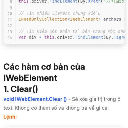
this
.
driver
.
FindElement
(
By
.
XPath
(
"//*[@id=
// Tìm nhiều Element chung kiểu
IReadOnlyCollection
<
IWebElement
>
 anchors 
=
// Tìm kiếm một phần tử bên trong một phầ
var
 div 
=
this
.
driver
.
FindElement
(
By
.
TagNa
Các hàm cơ bản của
IWebElement
1. Clear()
void IWebElement.Clear ()
- Sẽ xóa giá trị trong ô
text. Không có tham số và không trả về gì cả.
Lệnh: