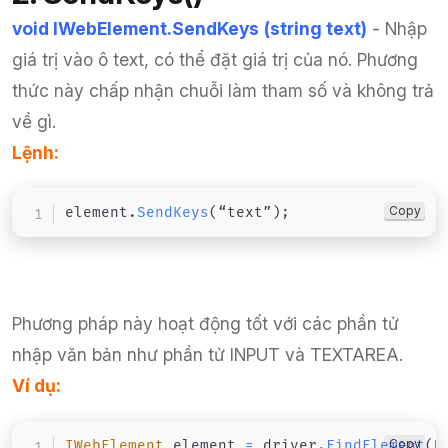
void IWebElement.SendKeys
(string text)
- Nhập
giá trị vào ô text, có thể đặt giá trị của nó. Phương
thức này chấp nhận chuỗi làm tham số và không trả
về gì.
Lệnh:
Copy
element
.
SendKeys
(
“text”
)
;
Phương pháp này hoạt động tốt với các phần tử
nhập văn bản như phần tử INPUT và TEXTAREA.
Ví dụ:
Copy
IWebElement
 element 
=
 driver
.
FindElement
(
B