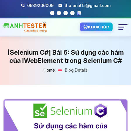
0939206009
thaian.it15@gmail.com
KHOÁ HỌC
[Selenium C#] Bài 6: Sử dụng các hàm
của IWebElement trong Selenium C#
Home
Blog Details