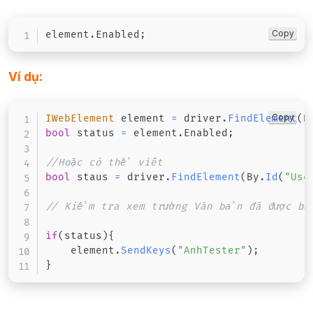
Copy
element
.
Enabled
;
Ví dụ:
Copy
IWebElement
 element 
=
 driver
.
FindElement
(
B
bool
 status 
=
 element
.
Enabled
;
//Hoặc có thể viết
bool
 staus 
=
 driver
.
FindElement
(
By
.
Id
(
"Use
// Kiểm tra xem trường Văn bản đã được bật
if
(
status
)
{
    element
.
SendKeys
(
"AnhTester"
)
;
}