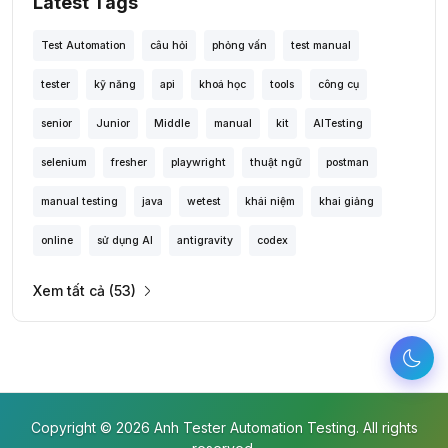
Latest Tags
Test Automation
câu hỏi
phỏng vấn
test manual
tester
kỹ năng
api
khoá học
tools
công cụ
senior
Junior
Middle
manual
kit
AITesting
selenium
fresher
playwright
thuật ngữ
postman
manual testing
java
wetest
khái niệm
khai giảng
online
sử dụng AI
antigravity
codex
Xem tất cả (53)
Copyright © 2026 Anh Tester Automation Testing. All rights