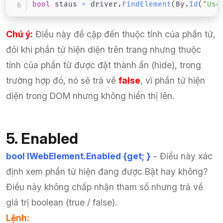
bool
 staus 
=
 driver
.
FindElement
(
By
.
Id
(
"Use
Chú ý:
Điều này đề cập đến thuộc tính của phần tử,
đôi khi phần tử hiện diện trên trang nhưng thuộc
tính của phần tử được đặt thành ẩn (hide), trong
trường hợp đó, nó sẽ trả về
false
, vì phần tử hiện
diện trong DOM nhưng không hiển thị lên.
5. Enabled
bool IWebElement.Enabled {get; }
- Điều này xác
định xem phần tử hiện đang được Bật hay không?
Điều này không chấp nhận tham số nhưng trả về
giá trị boolean (true / false).
Lệnh: