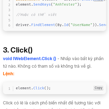
element
.
SendKeys
(
"AnhTester"
)
;
//Hoặc có thể viết
driver
.
FindElement
(
By
.
Id
(
"UserName"
)
)
.
Send
3. Click()
void IWebElement.Click ()
- Nhấp vào bất kỳ phần
tử nào. Không có tham số và không trả về gì.
Lệnh:
Copy
element
.
Click
(
)
;
Click có lẽ là cách phổ biến nhất để tương tác với