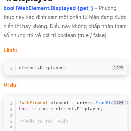
bool IWebElement.Displayed
{get; }
- Phương
thức này xác định xem một phần tử hiện đang được
hiển thị hay không. Điều này không chấp nhận tham
số nhưng trả về giá trị boolean (true / false).
Lệnh:
Copy
element
.
Displayed
;
Ví dụ:
Copy
IWebElement
 element 
=
 driver
.
FindElement
(
B
bool
 status 
=
 element
.
Displayed
;
//Hoặc có thể viết