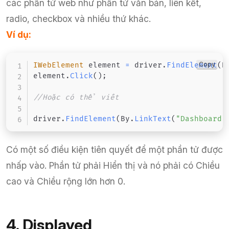
các phần tử web như phần tử văn bản, liên kết,
radio, checkbox và nhiều thứ khác.
Ví dụ:
Copy
IWebElement
 element 
=
 driver
.
FindElement
(
B
element
.
Click
(
)
;
//Hoặc có thể viết
driver
.
FindElement
(
By
.
LinkText
(
"Dashboard"
Có một số điều kiện tiên quyết để một phần tử được
nhấp vào. Phần tử phải Hiển thị và nó phải có Chiều
cao và Chiều rộng lớn hơn 0.
4. Displayed