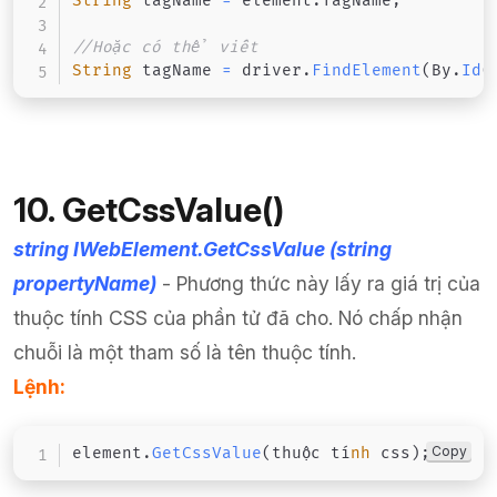
String
 tagName 
=
 element
.
TagName
;
//Hoặc có thể viết
String
 tagName 
=
 driver
.
FindElement
(
By
.
Id
(
10. GetCssValue()
string IWebElement.GetCssValue (string
propertyName)
- Phương thức này lấy ra giá trị của
thuộc tính CSS của phần tử đã cho.
Nó chấp nhận
chuỗi là một tham số là tên thuộc tính.
Lệnh:
Copy
element
.
GetCssValue
(
thuộc tí
nh
 css
)
;