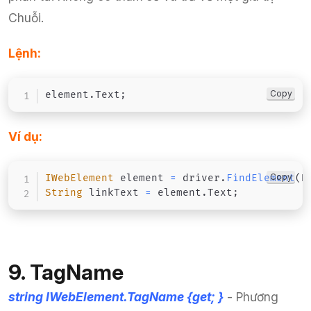
Chuỗi.
Lệnh:
Copy
element
.
Text
;
Ví dụ:
Copy
IWebElement
 element 
=
 driver
.
FindElement
(
B
String
 linkText 
=
 element
.
Text
;
9. TagName
string IWebElement.TagName {get; }
- Phương