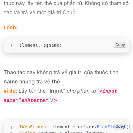
thức này lấy tên thẻ của phần tử. Không có tham số
nào và trả về một giá trị Chuỗi.
Lệnh:
Copy
element
.
TagName
;
Thao tác này không trả về giá trị của thuộc tính
name
nhưng trả về
thẻ
ví dụ:
Lấy tên thẻ "
Input
"
cho phần tử
<input
name="anhtester"/>
Copy
IWebElement
 element 
=
 driver
.
FindElement
(
B