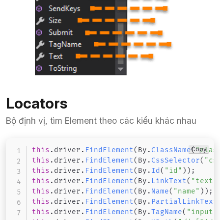
Locators
Bộ định vị, tìm Element theo các kiểu khác nhau
Copy
this
.
driver
.
FindElement
(
By
.
ClassName
(
"clas
this
.
driver
.
FindElement
(
By
.
CssSelector
(
"cs
this
.
driver
.
FindElement
(
By
.
Id
(
"id"
)
)
;
this
.
driver
.
FindElement
(
By
.
LinkText
(
"text"
this
.
driver
.
FindElement
(
By
.
Name
(
"name"
)
)
;
this
.
driver
.
FindElement
(
By
.
PartialLinkText
this
.
driver
.
FindElement
(
By
.
TagName
(
"input"