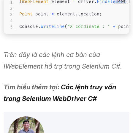
Copy
IWebElement
 element 
=
 driver
.
FindElement
(
B
Point
 point 
=
 element
.
Location
;
Console
.
WriteLine
(
"X cordinate : "
+
 point
Trên đây là các lệnh cơ bản của
IWebElement hỗ trợ trong Selenium C#.
Tìm hiểu thêm tại:
Các lệnh truy vấn
trong Selenium WebDriver C#