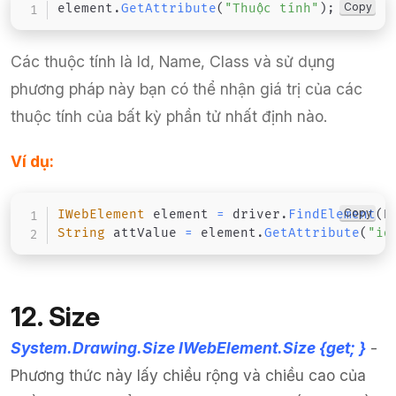
Copy
element
.
GetAttribute
(
"Thuộc tính"
)
;
Các thuộc tính là Id, Name, Class và sử dụng
phương pháp này bạn có thể nhận giá trị của các
thuộc tính của bất kỳ phần tử nhất định nào.
Ví dụ:
Copy
IWebElement
 element 
=
 driver
.
FindElement
(
B
String
 attValue 
=
 element
.
GetAttribute
(
"id
12. Size
System.Drawing.Size IWebElement.Size {get; }
-
Phương thức này lấy chiều rộng và chiều cao của