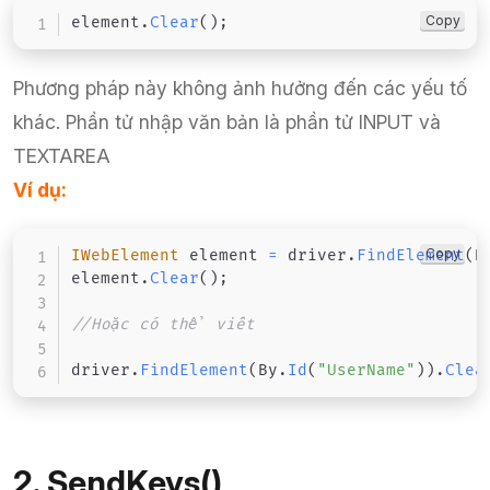
Copy
element
.
Clear
(
)
;
Phương pháp này không ảnh hưởng đến các yếu tố
khác. Phần tử nhập văn bản là phần tử INPUT và
TEXTAREA
Ví dụ:
Copy
IWebElement
 element 
=
 driver
.
FindElement
(
B
element
.
Clear
(
)
;
//Hoặc có thể viết
driver
.
FindElement
(
By
.
Id
(
"UserName"
)
)
.
Clea
2. SendKeys()