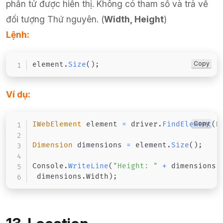
phần tử được hiển thị. Không có tham số và trả về
đối tượng Thứ nguyên. (
Width, Height
)
Lệnh:
Copy
element
.
Size
(
)
;
Ví dụ:
Copy
IWebElement
 element 
=
 driver
.
FindElement
(
B
Dimension
 dimensions 
=
 element
.
Size
(
)
;
Console
.
WriteLine
(
"Height: "
+
 dimensions
.
 dimensions
.
Width
)
;