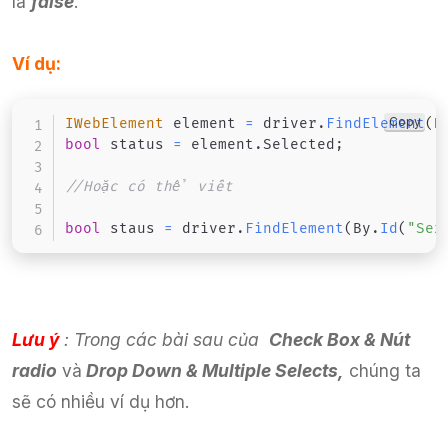
là
false
.
Ví dụ:
Copy
IWebElement
 element 
=
 driver
.
FindElement
(
B
bool
 status 
=
 element
.
Selected
;
//Hoặc có thể viết
bool
 staus 
=
 driver
.
FindElement
(
By
.
Id
(
"Sex
Lưu ý
: Trong các bài sau của
Check Box & Nút
radio
và
Drop Down & Multiple Selects,
chúng ta
sẽ có nhiều ví dụ hơn.