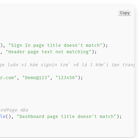
Copy
(
)
,
"Sign In page title doesn't match"
)
;
)
,
"Header page text not matching"
)
;
ge luôn vì hàm signin trả về là 1 khởi tạo trang
or.com"
,
"Demo@123"
,
"123456"
)
;
ardPage nữa
tle
(
)
,
"Dashboard page title doesn't match"
)
;