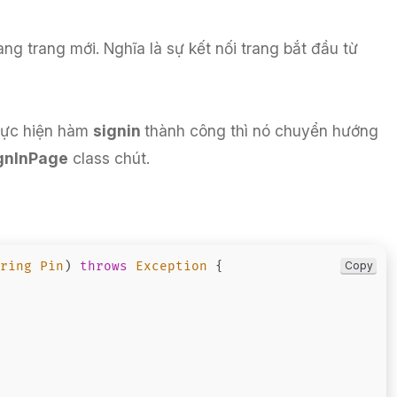
ng trang mới. Nghĩa là sự kết nối trang bắt đầu từ
thực hiện hàm
signin
thành công thì nó chuyển hướng
gnInPage
class chút.
Copy
tring
Pin
)
throws
Exception
{