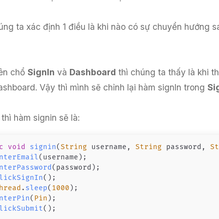
ng ta xác định 1 điều là khi nào có sự chuyển hướng sa
ên chổ
SignIn
và
Dashboard
thì chúng ta thấy là khi 
shboard. Vậy thì mình sẽ chỉnh lại hàm signIn trong
Si
thì hàm signin sẽ là:
c
void
signin
(
String
 username
,
String
 password
,
S
nterEmail
(
username
)
;
nterPassword
(
password
)
;
lickSignIn
(
)
;
hread
.
sleep
(
1000
)
;
nterPin
(
Pin
)
;
lickSubmit
(
)
;