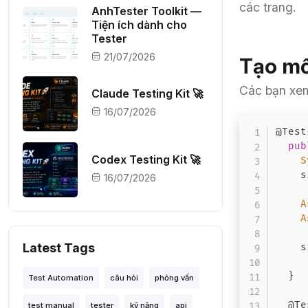
các trang.
AnhTester Toolkit —
Tiện ích dành cho
Tester
21/07/2026
Tạo mối
Các bạn xem
Claude Testing Kit 🚀
16/07/2026
@Test
pub
Codex Testing Kit 🚀
S
	
16/07/2026
A
A
Latest Tags
	
}
Test Automation
câu hỏi
phỏng vấn
@Te
test manual
tester
kỹ năng
api