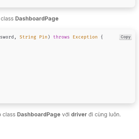
a class
DashboardPage
Copy
ssword
,
String
Pin
)
throws
Exception
{
ho class
DashboardPage
với
driver
đi cùng luôn.