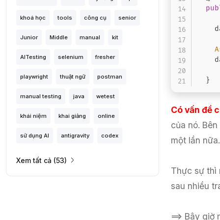
pub
khoá học
tools
công cụ
senior
	
Junior
Middle
manual
kit
A
AITesting
selenium
fresher
	
playwright
thuật ngữ
postman
}
manual testing
java
wetest
Có vấn đề c
khái niệm
khai giảng
online
của nó. Bên 
sử dụng AI
antigravity
codex
một lần nữa.
Xem tất cả (53)
Thực sự thì
sau nhiều tr
==> Bây giờ 