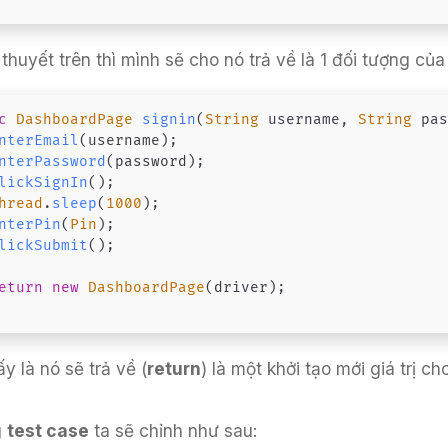
thuyết trên thì mình sẽ cho nó trả về là 1 đối tượng củ
c
DashboardPage
signin
(
String
 username
,
String
 pa
nterEmail
(
username
)
;
nterPassword
(
password
)
;
lickSignIn
(
)
;
hread
.
sleep
(
1000
)
;
nterPin
(
Pin
)
;
lickSubmit
(
)
;
eturn
new
DashboardPage
(
driver
)
;
y là nó sẽ trả về (
return
) là một khởi tạo mới giá trị c
g
test case
ta sẽ chỉnh như sau: