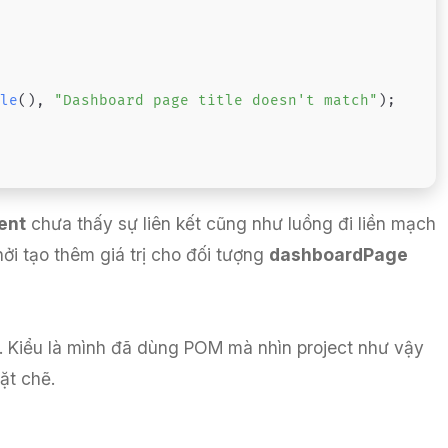
tle
(
)
,
"Dashboard page title doesn't match"
)
;
ent
chưa thấy sự liên kết cũng như luồng đi liền mạch
ởi tạo thêm giá trị cho đối tượng
dashboardPage
. Kiểu là mình đã dùng POM mà nhìn project như vậy
ặt chẽ.