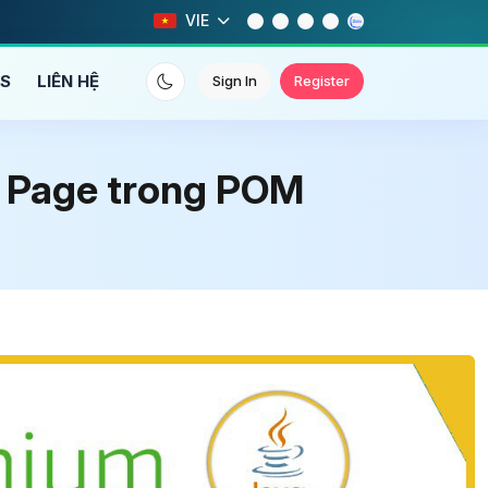
VIE
NS
LIÊN HỆ
Sign In
Register
ác Page trong POM