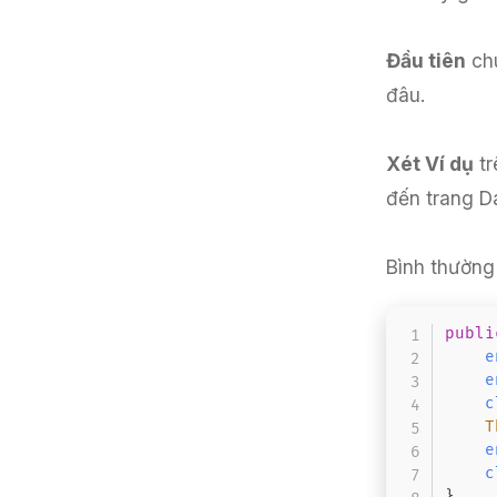
Đầu tiên
chú
đâu.
Xét Ví dụ
tr
đến trang Da
Bình thường 
publi
e
e
c
T
e
c
}