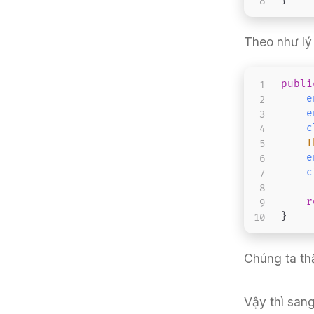
Theo như lý 
publi
e
e
c
T
e
c
r
}
Chúng ta thấ
Vậy thì san