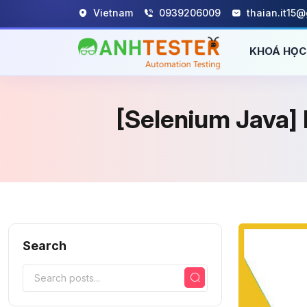
Vietnam
0939206009
thaian.it15
KHOÁ HỌ
[Selenium Java] 
Search