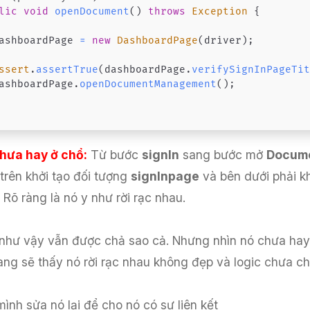
lic
void
openDocument
(
)
throws
Exception
{
	dashboardPage 
=
new
DashboardPage
(
driver
)
;
ssert
.
assertTrue
(
dashboardPage
.
verifySignInPageTi
	dashboardPage
.
openDocumentManagement
(
)
;
hưa hay ở chổ:
Từ bước
signIn
sang bước mở
Docum
trên khởi tạo đối tượng
signInpage
và bên dưới phải kh
 Rõ ràng là nó y như rời rạc nhau.
 như vậy vẫn được chả sao cả. Nhưng nhìn nó chưa hay
ang sẽ thấy nó rời rạc nhau không đẹp và logic chưa ch
mình sửa nó lại để cho nó có sự liên kết