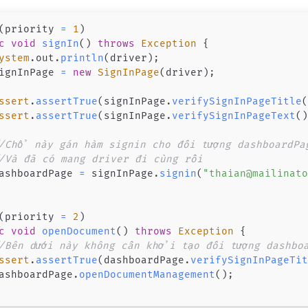
(
priority 
=
1
)
c
void
signIn
(
)
throws
Exception
{
ystem
.
out
.
println
(
driver
)
;
ignInPage 
=
new
SignInPage
(
driver
)
;
ssert
.
assertTrue
(
signInPage
.
verifySignInPageTitle
ssert
.
assertTrue
(
signInPage
.
verifySignInPageText
(
/Chổ này gán hàm signin cho đối tượng dashboardPa
/Và đã có mang driver đi cùng rồi
ashboardPage 
=
 signInPage
.
signin
(
"thaian@mailinat
(
priority 
=
2
)
c
void
openDocument
(
)
throws
Exception
{
/Bên dưới này không cần khởi tạo đối tượng dashbo
ssert
.
assertTrue
(
dashboardPage
.
verifySignInPageTi
ashboardPage
.
openDocumentManagement
(
)
;