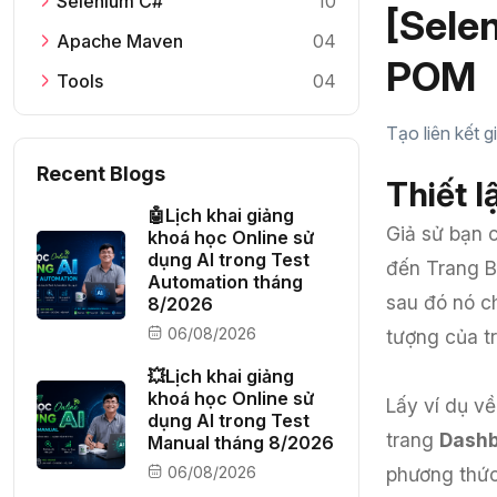
Selenium C#
10
[Selen
Apache Maven
04
POM
Tools
04
Tạo liên kết 
Recent Blogs
Thiết l
🤖Lịch khai giảng
Giả sử bạn 
khoá học Online sử
dụng AI trong Test
đến Trang B.
Automation tháng
sau đó nó ch
8/2026
06/08/2026
tượng của t
💥Lịch khai giảng
khoá học Online sử
Lấy ví dụ v
dụng AI trong Test
trang
Dash
Manual tháng 8/2026
06/08/2026
phương thức