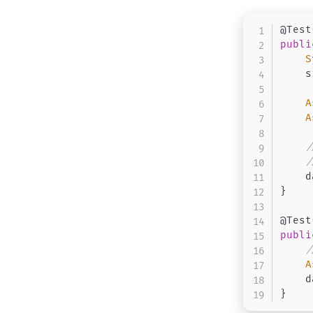
@Test
publi
S
    s
A
A
/
/
    d
}
@Test
publi
/
A
    d
}