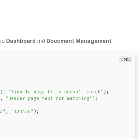
ào
Dashboard
mở
Doucment Management
:
Copy
(
)
,
"Sign In page title doesn't match"
)
;
)
,
"Header page text not matching"
)
;
23"
,
"123456"
)
;