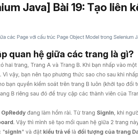
ium Java] Bài 19: Tạo liên 
giữa các Page với cấu trúc Page Object Model trong Selenium 
ập quan hệ giữa các trang là gì?
có hai trang, Trang A và Trang B. Khi bạn nhấp vào mộ
 Vì vậy, bạn nên tạo phương thức sao cho sau khi nhấp
o bạn quyền kiểm soát trên trang B luôn (khởi tạo đối
rang B riêng sau đó để truy cập các thành viên của Tra
ề
OpReddy
đang làm hổm rài. Từ trang
SignIn
, khi ngư
board
. Vậy thì mình sẽ tạo mối quan hệ giữa 2 trang 
 "
signIn
" và đặt
kiểu trả về
là
đối tượng của trang 