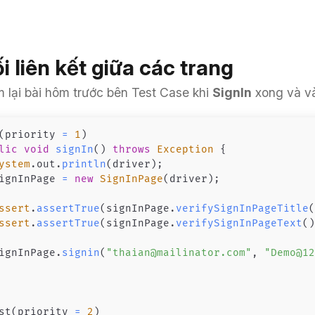
 liên kết giữa các trang
 lại bài hôm trước bên Test Case khi
SignIn
xong và v
(
priority 
=
1
)
lic
void
signIn
(
)
throws
Exception
{
ystem
.
out
.
println
(
driver
)
;
	signInPage 
=
new
SignInPage
(
driver
)
;
ssert
.
assertTrue
(
signInPage
.
verifySignInPageTitle
ssert
.
assertTrue
(
signInPage
.
verifySignInPageText
(
	signInPage
.
signin
(
"thaian@mailinator.com"
,
"Demo@1
st
(
priority 
=
2
)