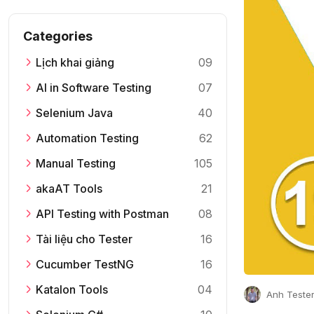
Categories
Lịch khai giảng
09
AI in Software Testing
07
Selenium Java
40
Automation Testing
62
Manual Testing
105
akaAT Tools
21
API Testing with Postman
08
Tài liệu cho Tester
16
Cucumber TestNG
16
Katalon Tools
04
Anh Teste