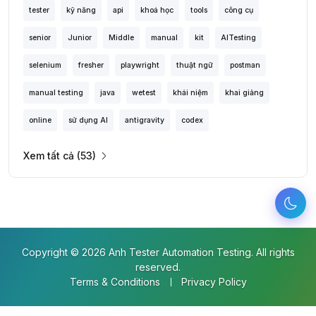
tester
kỹ năng
api
khoá học
tools
công cụ
senior
Junior
Middle
manual
kit
AITesting
selenium
fresher
playwright
thuật ngữ
postman
manual testing
java
wetest
khái niệm
khai giảng
online
sử dụng AI
antigravity
codex
Xem tất cả (53)
Copyright © 2026 Anh Tester Automation Testing. All rights
reserved.
Terms & Conditions
Privacy Policy