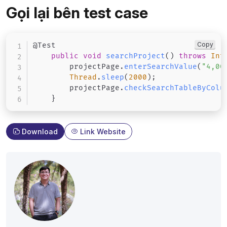
Gọi lại bên test case
Copy
@Test
public
void
searchProject
(
)
throws
Int
        projectPage
.
enterSearchValue
(
"4,00
Thread
.
sleep
(
2000
)
;
        projectPage
.
checkSearchTableByColu
}
Download
Link Website