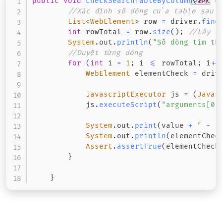
public
void
checkSearchTableByColumn
(
int
 c
//Xác định số dòng của table sau k
List
<
WebElement
>
 row 
=
 driver
.
find
int
 rowTotal 
=
 row
.
size
(
)
;
//Lấy r
System
.
out
.
println
(
"Số dòng tìm th
//Duyệt từng dòng
for
(
int
 i 
=
1
;
 i 
<=
 rowTotal
;
 i
++
WebElement
 elementCheck 
=
 driv
JavascriptExecutor
 js 
=
(
Javas
            js
.
executeScript
(
"arguments[0]
System
.
out
.
print
(
value 
+
" - "
System
.
out
.
println
(
elementChec
Assert
.
assertTrue
(
elementCheck
}
}