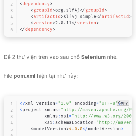
<
dependency
>
<
groupId
>
org.slf4j
</
groupId
>
<
artifactId
>
slf4j-simple
</
artifactId
>
<
version
>
2.0.11
</
version
>
</
dependency
>
Để 2 thư viện trên vào sau chổ
Selenium
nhé.
File
pom.xml
hiện tại như này:
Copy
<
?
xml version
=
"1.0"
 encoding
=
"UTF-8"
?
>
<
project xmlns
=
"http://maven.apache.org/PO
         xmlns
:
xsi
=
"http://www.w3.org/2001
         xsi
:
schemaLocation
=
"http://maven.
<
modelVersion
>
4.0
.0
<
/
modelVersion
>