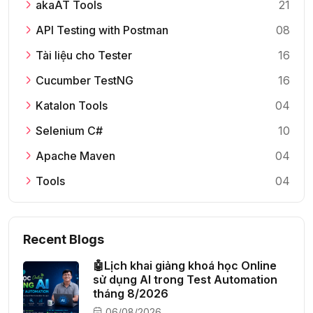
akaAT Tools
21
API Testing with Postman
08
Tài liệu cho Tester
16
Cucumber TestNG
16
Katalon Tools
04
Selenium C#
10
Apache Maven
04
Tools
04
Recent Blogs
🤖Lịch khai giảng khoá học Online
sử dụng AI trong Test Automation
tháng 8/2026
06/08/2026