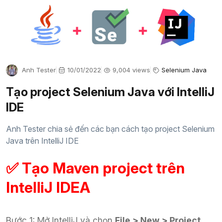
Anh Tester
10/01/2022
9,004 views
Selenium Java
Tạo project Selenium Java với IntelliJ
IDE
Anh Tester chia sẻ đến các bạn cách tạo project Selenium
Java trên IntelliJ IDE
✅ Tạo Maven project trên
IntelliJ IDEA
Bước 1: Mở IntelliJ và chọn
File > New > Project