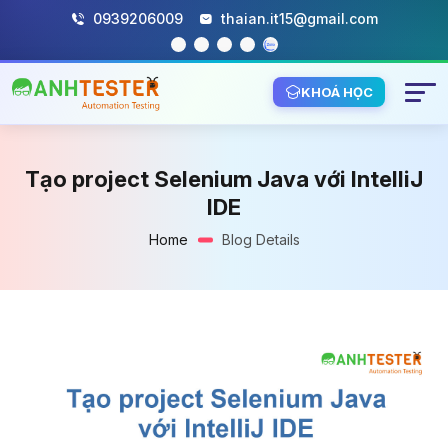
0939206009
thaian.it15@gmail.com
KHOÁ HỌC
Tạo project Selenium Java với IntelliJ
IDE
Home
Blog Details