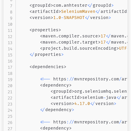
<
groupId
>
com
.
anhtester
<
/
groupId
>
<
artifactId
>
SeleniumMaven
<
/
artifactId
>
<
version
>
1.0
-
SNAPSHOT
<
/
version
>
<
properties
>
<
maven
.
compiler
.
source
>
17
<
/
maven
.
c
<
maven
.
compiler
.
target
>
17
<
/
maven
.
c
<
project
.
build
.
sourceEncoding
>
UTF
-
<
/
properties
>
<
dependencies
>
<
!
--
 https
:
/
/
mvnrepository
.
com
/
art
<
dependency
>
<
groupId
>
org
.
seleniumhq
.
seleni
<
artifactId
>
selenium
-
java
<
/
art
<
version
>
4.17
.0
<
/
version
>
<
/
dependency
>
<
!
--
 https
:
/
/
mvnrepository
.
com
/
art
<
dependency
>