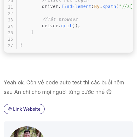
//Click nút Login
        driver
.
findElement
(
By
.
xpath
(
"//a[@
//Tắt browser
        driver
.
quit
(
)
;
}
}
Yeah ok. Còn về code auto test thì các buổi hôm
sau An chỉ cho mọi người từng bước nhé 😋
Link Website