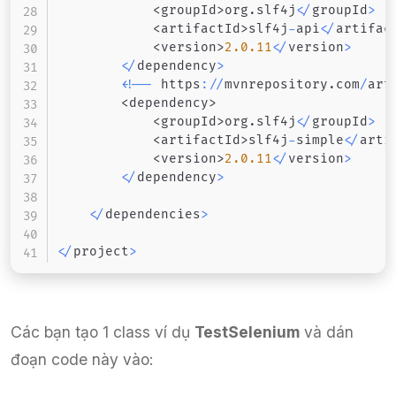
<
groupId
>
org
.
slf4j
<
/
groupId
>
<
artifactId
>
slf4j
-
api
<
/
artifac
<
version
>
2.0
.11
<
/
version
>
<
/
dependency
>
<
!
--
 https
:
/
/
mvnrepository
.
com
/
art
<
dependency
>
<
groupId
>
org
.
slf4j
<
/
groupId
>
<
artifactId
>
slf4j
-
simple
<
/
arti
<
version
>
2.0
.11
<
/
version
>
<
/
dependency
>
<
/
dependencies
>
<
/
project
>
Các bạn tạo 1 class ví dụ
TestSelenium
và dán
đoạn code này vào: