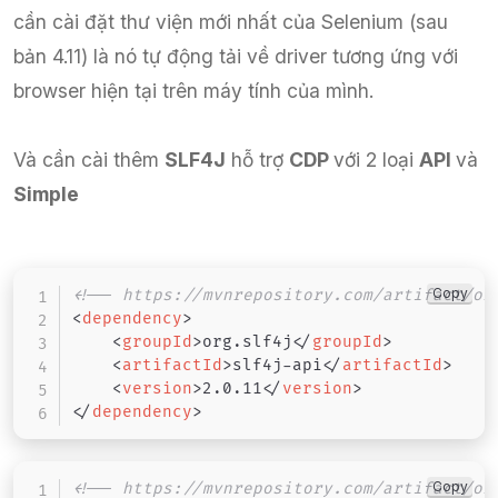
cần cài đặt thư viện mới nhất của Selenium (sau
bản 4.11) là nó tự động tải về driver tương ứng với
browser hiện tại trên máy tính của mình.
Và cần cài thêm
SLF4J
hỗ trợ
CDP
với 2 loại
API
và
Simple
Copy
<!-- https://mvnrepository.com/artifact/or
<
dependency
>
<
groupId
>
org.slf4j
</
groupId
>
<
artifactId
>
slf4j-api
</
artifactId
>
<
version
>
2.0.11
</
version
>
</
dependency
>
Copy
<!-- https://mvnrepository.com/artifact/or