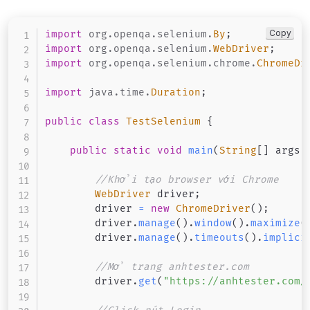
Copy
import
org
.
openqa
.
selenium
.
By
;
import
org
.
openqa
.
selenium
.
WebDriver
;
import
org
.
openqa
.
selenium
.
chrome
.
ChromeDr
import
java
.
time
.
Duration
;
public
class
TestSelenium
{
public
static
void
main
(
String
[
]
 args
)
//Khởi tạo browser với Chrome
WebDriver
 driver
;
        driver 
=
new
ChromeDriver
(
)
;
        driver
.
manage
(
)
.
window
(
)
.
maximize
(
        driver
.
manage
(
)
.
timeouts
(
)
.
implici
//Mở trang anhtester.com
        driver
.
get
(
"https://anhtester.com/