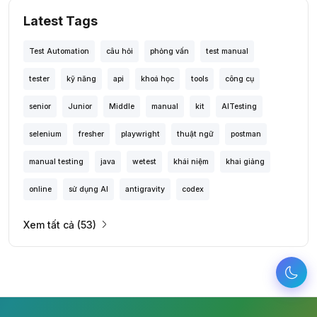
Latest Tags
Test Automation
câu hỏi
phỏng vấn
test manual
tester
kỹ năng
api
khoá học
tools
công cụ
senior
Junior
Middle
manual
kit
AITesting
selenium
fresher
playwright
thuật ngữ
postman
manual testing
java
wetest
khái niệm
khai giảng
online
sử dụng AI
antigravity
codex
Xem tất cả (53)