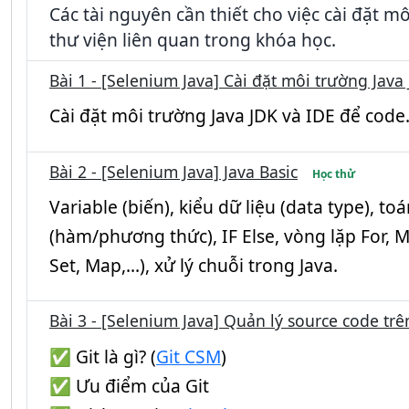
Các tài nguyên cần thiết cho việc cài đặt 
thư viện liên quan trong khóa học.
Bài 1 - [Selenium Java] Cài đặt môi trường Java
Cài đặt môi trường Java JDK và IDE để co
Bài 2 - [Selenium Java] Java Basic
Học thử
Variable (biến), kiểu dữ liệu (data type), t
(hàm/phương thức), IF Else, vòng lặp For, Mả
Set, Map,...), xử lý chuỗi trong Java.
Bài 3 - [Selenium Java] Quản lý source code tr
✅
Git là gì? (
Git CSM
)
✅
Ưu điểm của Git