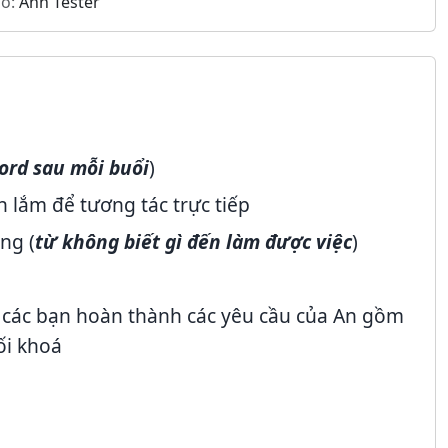
o:
Anh Tester
cord sau mỗi buổi
)
 lắm để tương tác trực tiếp
ng (
từ không biết gì đến làm được việc
)
o các bạn hoàn thành các yêu cầu của An gồm
ối khoá