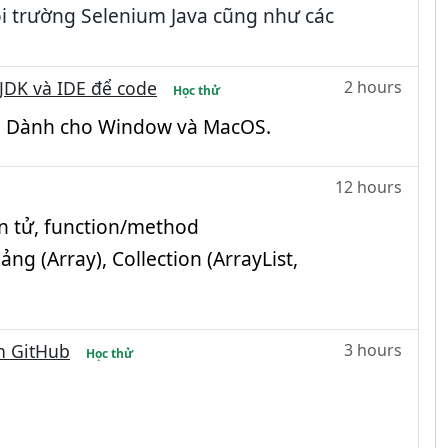
môi trường Selenium Java cũng như các
 JDK và IDE để code
2 hours
Học thử
de. Dành cho Window và MacOS.
12 hours
oán tử, function/method
ng (Array), Collection (ArrayList,
ên GitHub
3 hours
Học thử