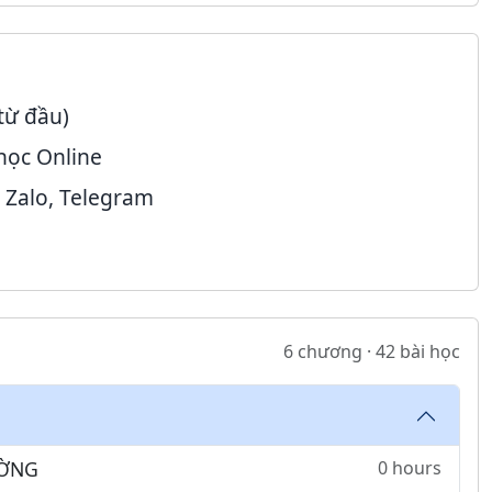
từ đầu)
học Online
 Zalo, Telegram
6 chương · 42 bài học
ƯỜNG
0 hours