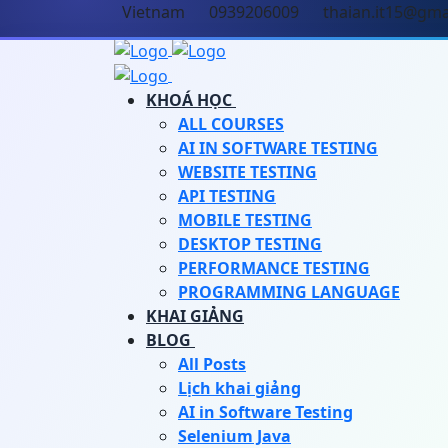
Vietnam
0939206009
thaian.it15@gma
KHOÁ HỌC
ALL COURSES
AI IN SOFTWARE TESTING
WEBSITE TESTING
API TESTING
MOBILE TESTING
DESKTOP TESTING
PERFORMANCE TESTING
PROGRAMMING LANGUAGE
KHAI GIẢNG
BLOG
All Posts
Lịch khai giảng
AI in Software Testing
Selenium Java