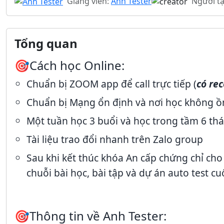
Giảng viên:
Anh Tester
Người tạ
Tổng quan
🎯Cách học Online:
Chuẩn bị ZOOM app để
call trực tiếp (
có re
Chuẩn bị Mạng ổn định và nơi học không ồn
Một tuần học 3 buổi và học trong tầm 6 thá
Tài liệu trao đổi nhanh trên
Zalo group
Sau khi kết thúc khóa An cấp chứng chỉ ch
chuỗi bài học, bài tập và dự án auto test cu
🎯Thông tin về Anh Tester: