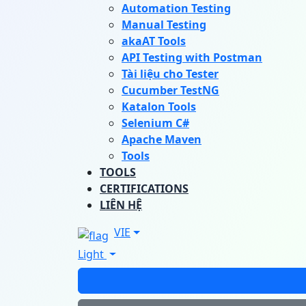
Automation Testing
Manual Testing
akaAT Tools
API Testing with Postman
Tài liệu cho Tester
Cucumber TestNG
Katalon Tools
Selenium C#
Apache Maven
Tools
TOOLS
CERTIFICATIONS
LIÊN HỆ
VIE
Light