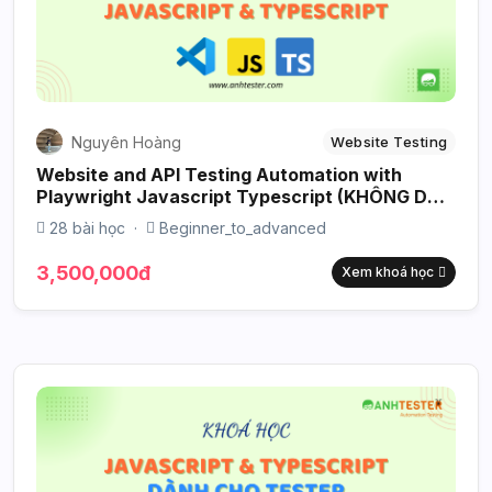
Nguyên Hoàng
Website Testing
Website and API Testing Automation with
Playwright Javascript Typescript (KHÔNG DẠY
CODE JS TS) + Ứng dụng AI
28 bài học
·
Beginner_to_advanced
3,500,000đ
Xem khoá học